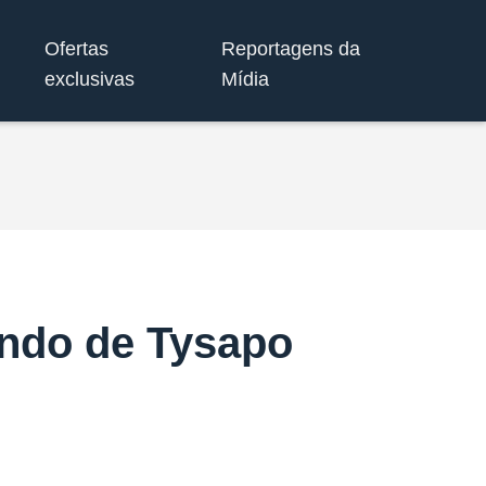
Ofertas
Reportagens da
exclusivas
Mídia
undo de Tysapo