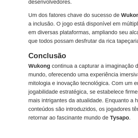
desenvolvedores.
Um dos fatores chave do sucesso de
Wuko
a inclusão. O jogo está disponível em múltip
em diversas plataformas, ampliando seu alc
que todos possam desfrutar da rica tapeçar
Conclusão
Wukong
continua a capturar a imaginação 
mundo, oferecendo uma experiência imersiva
mitologia e inovação tecnológica. Com um e
jogabilidade estratégica, se estabelece fi
mais intrigantes da atualidade. Enquanto a h
conteúdos são introduzidos, os jogadores t
retornar ao fascinante mundo de
Tysapo
.