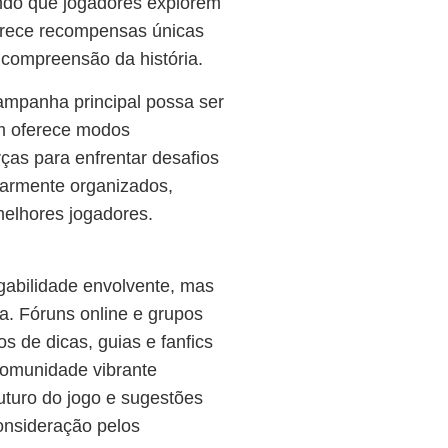
tindo que jogadores explorem
erece recompensas únicas
compreensão da história.
mpanha principal possa ser
m oferece modos
ças para enfrentar desafios
larmente organizados,
elhores jogadores.
gabilidade envolvente, mas
. Fóruns online e grupos
s de dicas, guias e fanfics
comunidade vibrante
uturo do jogo e sugestões
onsideração pelos