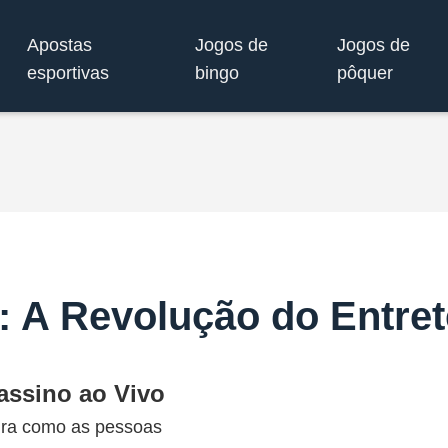
Apostas
Jogos de
Jogos de
esportivas
bingo
pôquer
: A Revolução do Entre
ssino ao Vivo
ira como as pessoas