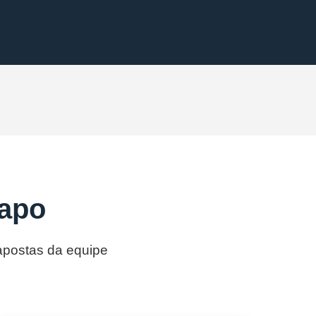
sapo
 apostas da equipe