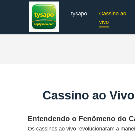
tysapo
Cassino ao
vivo
Cassino ao Vivo
Entendendo o Fenômeno do Ca
Os cassinos ao vivo revolucionaram a mane