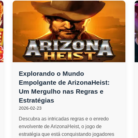
Explorando o Mundo
Empolgante de ArizonaHeist:
Um Mergulho nas Regras e
Estratégias
2026-02-23
Descubra as intricadas regras e o enredo
envolvente de ArizonaHeist, o jogo de
estratégia que está conquistando jogadores