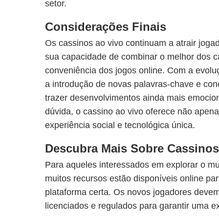
setor.
Considerações Finais
Os cassinos ao vivo continuam a atrair jog
sua capacidade de combinar o melhor dos ca
conveniência dos jogos online. Com a evolu
a introdução de novas palavras-chave e conc
trazer desenvolvimentos ainda mais emocio
dúvida, o cassino ao vivo oferece não ape
experiência social e tecnológica única.
Descubra Mais Sobre Cassinos
Para aqueles interessados em explorar o mu
muitos recursos estão disponíveis online par
plataforma certa. Os novos jogadores deve
licenciados e regulados para garantir uma ex