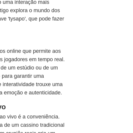
o uma interação mais
rtigo explora o mundo dos
ve 'tysapo', que pode fazer
os online que permite aos
os jogadores em tempo real.
a de um estúdio ou de um
o para garantir uma
e interatividade trouxe uma
a emoção e autenticidade.
vo
ao vivo é a conveniência.
a de um cassino tradicional