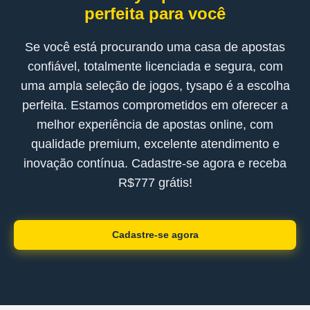
perfeita para você
Se você está procurando uma casa de apostas
confiável, totalmente licenciada e segura, com
uma ampla seleção de jogos, tysapo é a escolha
perfeita. Estamos comprometidos em oferecer a
melhor experiência de apostas online, com
qualidade premium, excelente atendimento e
inovação contínua. Cadastre-se agora e receba
R$777 grátis!
Cadastre-se agora