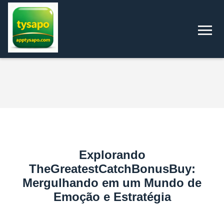
Explorando
TheGreatestCatchBonusBuy:
Mergulhando em um Mundo de
Emoção e Estratégia