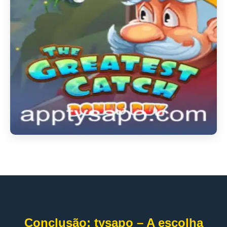
Conclusão: tysapo – A escolha