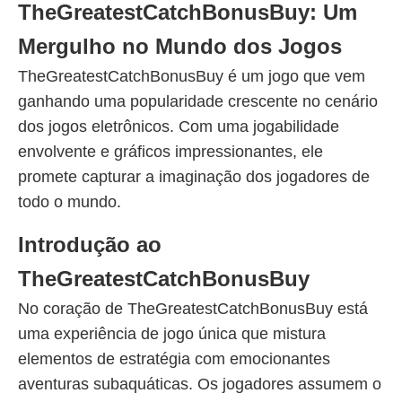
TheGreatestCatchBonusBuy: Um
Mergulho no Mundo dos Jogos
TheGreatestCatchBonusBuy é um jogo que vem
ganhando uma popularidade crescente no cenário
dos jogos eletrônicos. Com uma jogabilidade
envolvente e gráficos impressionantes, ele
promete capturar a imaginação dos jogadores de
todo o mundo.
Introdução ao
TheGreatestCatchBonusBuy
No coração de TheGreatestCatchBonusBuy está
uma experiência de jogo única que mistura
elementos de estratégia com emocionantes
aventuras subaquáticas. Os jogadores assumem o