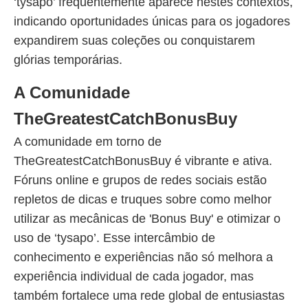
‘tysapo’ frequentemente aparece nestes contextos,
indicando oportunidades únicas para os jogadores
expandirem suas coleções ou conquistarem
glórias temporárias.
A Comunidade
TheGreatestCatchBonusBuy
A comunidade em torno de
TheGreatestCatchBonusBuy é vibrante e ativa.
Fóruns online e grupos de redes sociais estão
repletos de dicas e truques sobre como melhor
utilizar as mecânicas de 'Bonus Buy' e otimizar o
uso de ‘tysapo’. Esse intercâmbio de
conhecimento e experiências não só melhora a
experiência individual de cada jogador, mas
também fortalece uma rede global de entusiastas