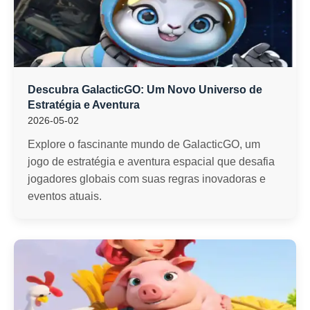
Descubra GalacticGO: Um Novo Universo de
Estratégia e Aventura
2026-05-02
Explore o fascinante mundo de GalacticGO, um
jogo de estratégia e aventura espacial que desafia
jogadores globais com suas regras inovadoras e
eventos atuais.