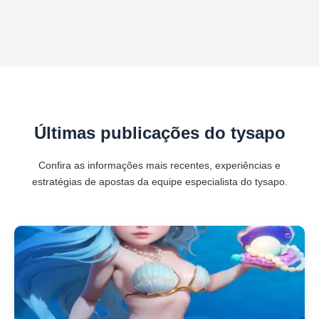
Últimas publicações do tysapo
Confira as informações mais recentes, experiências e
estratégias de apostas da equipe especialista do tysapo.