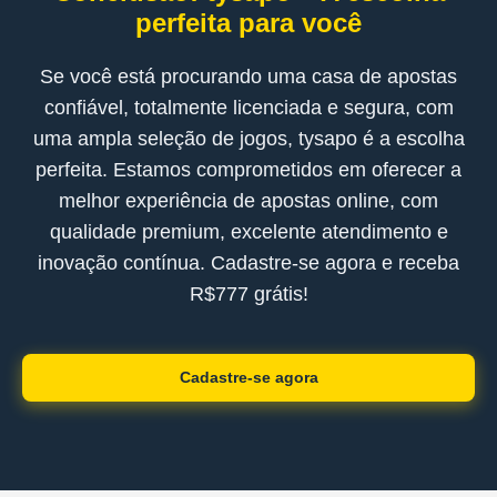
perfeita para você
Se você está procurando uma casa de apostas
confiável, totalmente licenciada e segura, com
uma ampla seleção de jogos, tysapo é a escolha
perfeita. Estamos comprometidos em oferecer a
melhor experiência de apostas online, com
qualidade premium, excelente atendimento e
inovação contínua. Cadastre-se agora e receba
R$777 grátis!
Cadastre-se agora