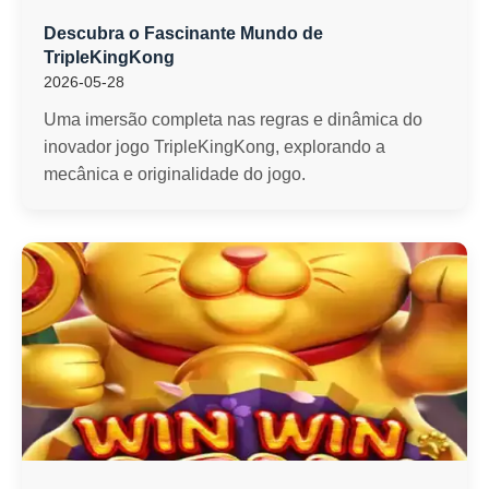
Descubra o Fascinante Mundo de
TripleKingKong
2026-05-28
Uma imersão completa nas regras e dinâmica do
inovador jogo TripleKingKong, explorando a
mecânica e originalidade do jogo.