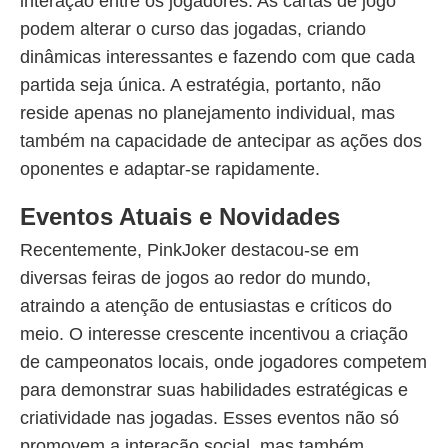
interação entre os jogadores. As cartas de jogo
podem alterar o curso das jogadas, criando
dinâmicas interessantes e fazendo com que cada
partida seja única. A estratégia, portanto, não
reside apenas no planejamento individual, mas
também na capacidade de antecipar as ações dos
oponentes e adaptar-se rapidamente.
Eventos Atuais e Novidades
Recentemente, PinkJoker destacou-se em
diversas feiras de jogos ao redor do mundo,
atraindo a atenção de entusiastas e críticos do
meio. O interesse crescente incentivou a criação
de campeonatos locais, onde jogadores competem
para demonstrar suas habilidades estratégicas e
criatividade nas jogadas. Esses eventos não só
promovem a interação social, mas também