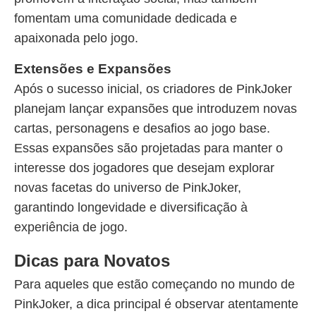
fomentam uma comunidade dedicada e
apaixonada pelo jogo.
Extensões e Expansões
Após o sucesso inicial, os criadores de PinkJoker
planejam lançar expansões que introduzem novas
cartas, personagens e desafios ao jogo base.
Essas expansões são projetadas para manter o
interesse dos jogadores que desejam explorar
novas facetas do universo de PinkJoker,
garantindo longevidade e diversificação à
experiência de jogo.
Dicas para Novatos
Para aqueles que estão começando no mundo de
PinkJoker, a dica principal é observar atentamente