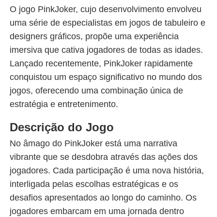
O jogo PinkJoker, cujo desenvolvimento envolveu
uma série de especialistas em jogos de tabuleiro e
designers gráficos, propõe uma experiência
imersiva que cativa jogadores de todas as idades.
Lançado recentemente, PinkJoker rapidamente
conquistou um espaço significativo no mundo dos
jogos, oferecendo uma combinação única de
estratégia e entretenimento.
Descrição do Jogo
No âmago do PinkJoker está uma narrativa
vibrante que se desdobra através das ações dos
jogadores. Cada participação é uma nova história,
interligada pelas escolhas estratégicas e os
desafios apresentados ao longo do caminho. Os
jogadores embarcam em uma jornada dentro