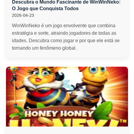
Descubra o Mundo Fascinante de WinWinNeko:
O Jogo que Conquista Todos
2026-04-23
WinWinNeko é um jogo envolvente que combina
estratégia e sorte, atraindo jogadores de todas as
idades. Descubra como jogar e por que ele está se
tornando um fenômeno global.