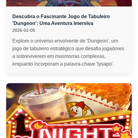
Descubra o Fascinante Jogo de Tabuleiro
'Dungeon': Uma Aventura Imersiva
2026-02-05
Explore o universo envolvente de 'Dungeon', um
jogo de tabuleiro estratégico que desafia jogadores
a sobreviverem em masmorras complexas,
enquanto incorporam a palavra-chave 'tysapo'.