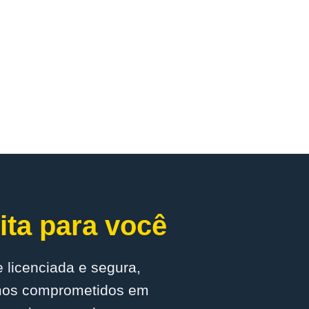
ita para você
 licenciada e segura,
amos comprometidos em