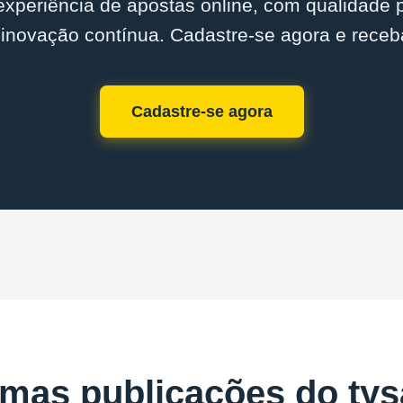
experiência de apostas online, com qualidade
inovação contínua. Cadastre-se agora e receb
Cadastre-se agora
imas publicações do ty