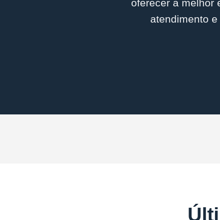
oferecer a melhor 
atendimento e 
Últ