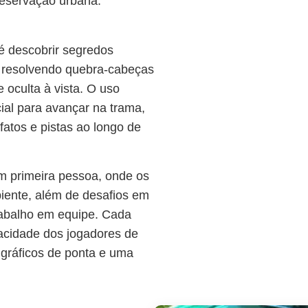
reservação urbana.
 é descobrir segredos
, resolvendo quebra-cabeças
oculta à vista. O uso
cial para avançar na trama,
fatos e pistas ao longo de
m primeira pessoa, onde os
iente, além de desafios em
trabalho em equipe. Cada
pacidade dos jogadores de
gráficos de ponta e uma