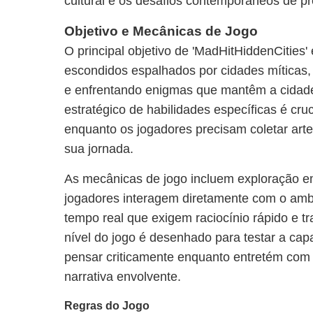
cultural e os desafios contemporâneos de p
Objetivo e Mecânicas de Jogo
O principal objetivo de 'MadHitHiddenCities'
escondidos espalhados por cidades míticas
e enfrentando enigmas que mantêm a cidade 
estratégico de habilidades específicas é cru
enquanto os jogadores precisam coletar arte
sua jornada.
As mecânicas de jogo incluem exploração e
jogadores interagem diretamente com o amb
tempo real que exigem raciocínio rápido e 
nível do jogo é desenhado para testar a ca
pensar criticamente enquanto entretém com 
narrativa envolvente.
Regras do Jogo