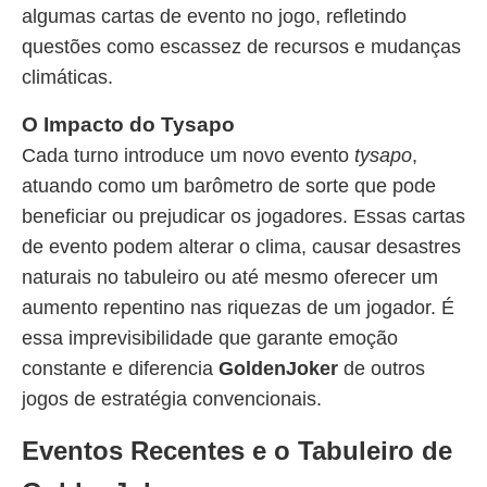
algumas cartas de evento no jogo, refletindo
questões como escassez de recursos e mudanças
climáticas.
O Impacto do Tysapo
Cada turno introduce um novo evento
tysapo
,
atuando como um barômetro de sorte que pode
beneficiar ou prejudicar os jogadores. Essas cartas
de evento podem alterar o clima, causar desastres
naturais no tabuleiro ou até mesmo oferecer um
aumento repentino nas riquezas de um jogador. É
essa imprevisibilidade que garante emoção
constante e diferencia
GoldenJoker
de outros
jogos de estratégia convencionais.
Eventos Recentes e o Tabuleiro de