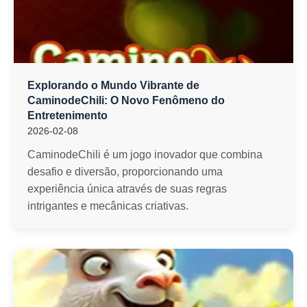
Explorando o Mundo Vibrante de
CaminodeChili: O Novo Fenômeno do
Entretenimento
2026-02-08
CaminodeChili é um jogo inovador que combina
desafio e diversão, proporcionando uma
experiência única através de suas regras
intrigantes e mecânicas criativas.