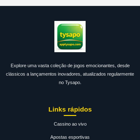
Explore uma vasta coleção de jogos emocionantes, desde
clássicos a lançamentos inovadores, atualizados regularmente
no Tysapo.
Links rápidos
Cassino ao vivo
Apostas esportivas