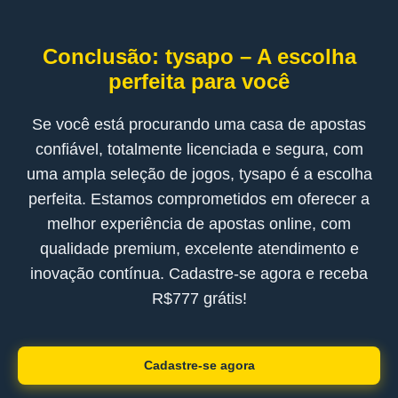
Conclusão: tysapo – A escolha
perfeita para você
Se você está procurando uma casa de apostas
confiável, totalmente licenciada e segura, com
uma ampla seleção de jogos, tysapo é a escolha
perfeita. Estamos comprometidos em oferecer a
melhor experiência de apostas online, com
qualidade premium, excelente atendimento e
inovação contínua. Cadastre-se agora e receba
R$777 grátis!
Cadastre-se agora