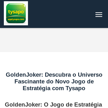
GoldenJoker: Descubra o Universo
Fascinante do Novo Jogo de
Estratégia com Tysapo
GoldenJoker: O Jogo de Estratégia