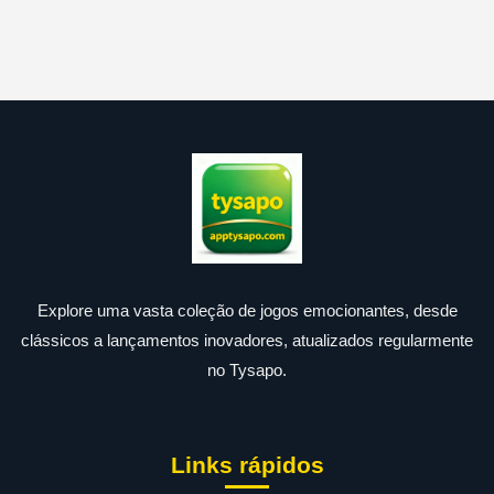
Explore uma vasta coleção de jogos emocionantes, desde
clássicos a lançamentos inovadores, atualizados regularmente
no Tysapo.
Links rápidos