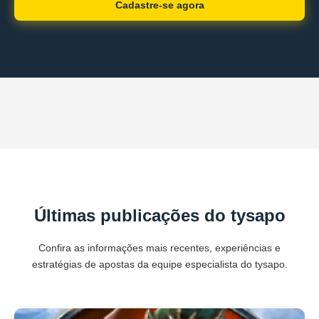
Cadastre-se agora
Últimas publicações do tysapo
Confira as informações mais recentes, experiências e
estratégias de apostas da equipe especialista do tysapo.