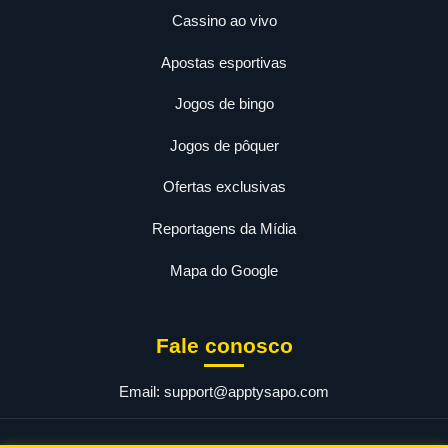
Cassino ao vivo
Apostas esportivas
Jogos de bingo
Jogos de pôquer
Ofertas exclusivas
Reportagens da Mídia
Mapa do Google
Fale conosco
Email:
support@apptysapo.com