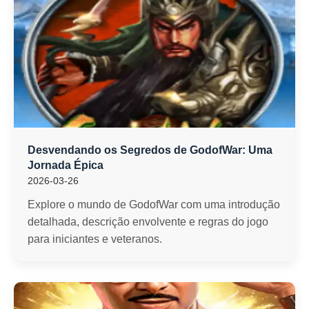
Desvendando os Segredos de GodofWar: Uma
Jornada Épica
2026-03-26
Explore o mundo de GodofWar com uma introdução
detalhada, descrição envolvente e regras do jogo
para iniciantes e veteranos.