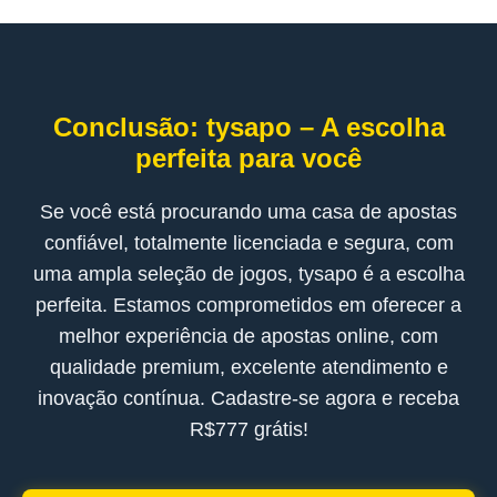
Conclusão: tysapo – A escolha
perfeita para você
Se você está procurando uma casa de apostas
confiável, totalmente licenciada e segura, com
uma ampla seleção de jogos, tysapo é a escolha
perfeita. Estamos comprometidos em oferecer a
melhor experiência de apostas online, com
qualidade premium, excelente atendimento e
inovação contínua. Cadastre-se agora e receba
R$777 grátis!