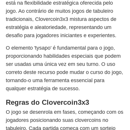
está na flexibilidade estratégica oferecida pelo
jogo. Ao contrário de muitos jogos de tabuleiro
tradicionais, Clovercoin3x3 mistura aspectos de
estratégia e aleatoriedade, representando um
desafio para jogadores iniciantes e experientes.
O elemento 'tysapo' é fundamental para o jogo,
proporcionando habilidades especiais que podem
ser usadas uma única vez em seu turno. O uso
correto deste recurso pode mudar o curso do jogo,
tornando-o uma ferramenta essencial para
qualquer estratégia de sucesso.
Regras do Clovercoin3x3
O jogo se desenrola em fases, começando com os
jogadores posicionando suas clovercoins no
tabuleiro. Cada partida começa com um sorteio