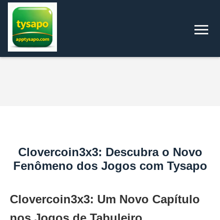
Clovercoin3x3: Descubra o Novo
Fenômeno dos Jogos com Tysapo
Clovercoin3x3: Um Novo Capítulo
nos Jogos de Tabuleiro